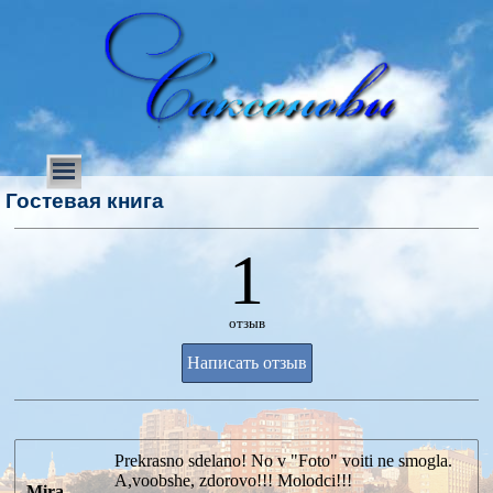
Гостевая книга
1
отзыв
Имя:*
Prekrasno sdelano! No v "Foto" voiti ne smogla.
A,voobshe, zdorovo!!! Molodci!!!
Веб-сайт:
Mira